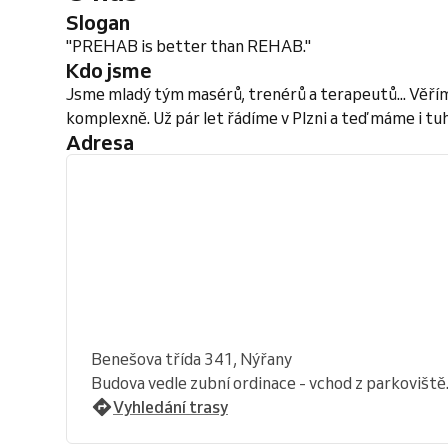
Slogan
"PREHAB is better than REHAB."
Kdo jsme
Jsme mladý tým masérů, trenérů a terapeutů... Věřím
komplexně. Už pár let řádíme v Plzni a teď máme i tu
Adresa
Benešova třída 341, Nýřany
Budova vedle zubní ordinace - vchod z parkoviště
Vyhledání trasy