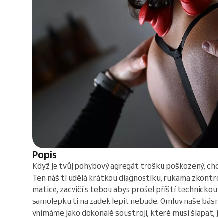
Popis
Když je tvůj pohybový agregát trošku poškozený, chc
Ten náš ti udělá krátkou diagnostiku, rukama zkontr
matice, zacvičí s tebou abys prošel příští technickou
samolepku ti na zadek lepit nebude. Omluv naše básni
vnímáme jako dokonalé soustrojí, které musí šlapat, j