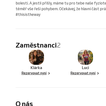
bolesti. A jestli přišly, máme tu pro tebe naše fyzio
téměř vše řeší pohybem. Očekávej, že hlavní část prá
#thisistheway
Zaměstnanci
2
Klárka
Luci
Rezervovat nyní
Rezervovat nyní
O nás