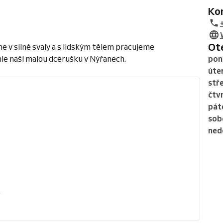
K
O
e v silné svaly a s lidským tělem pracujeme
hle naší malou dcerušku v Nýřanech.
pon
úte
stř
čtv
pát
sob
ned
.