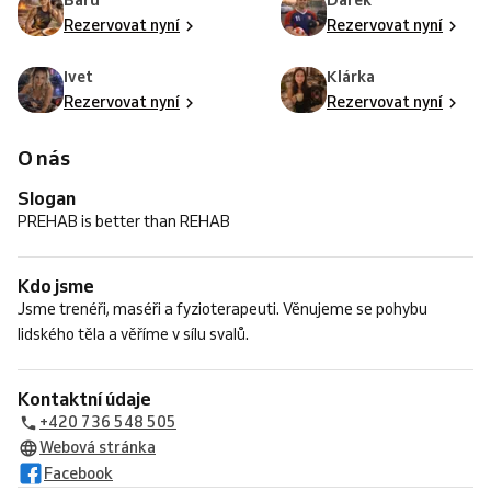
Baru
Darek
Rezervovat nyní
Rezervovat nyní
Ivet
Klárka
Rezervovat nyní
Rezervovat nyní
O nás
Slogan
PREHAB is better than REHAB
Kdo jsme
Jsme trenéři, maséři a fyzioterapeuti. Věnujeme se pohybu
lidského těla a věříme v sílu svalů.
Kontaktní údaje
+420 736 548 505
Webová stránka
Facebook