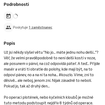
Podrobnosti
Poskytuje
1 zaměstnanec
Popis
Už jsi někdy slyšel větu "No jo... máte jednu nohu delší..."?
Věř, že velmi pravděpodobně to není delší kostí v noze,
ale posunem v pánvi, na což odpovídá páteř. A teď... Přijde
masér a vrátí ti obratle do polohy, kde mají být, na to
odpoví pánev, no a na ní ta noha... #kouzlo. Víme, zní to
děsivě... ale neboj, jenom zní. Nijak zásadně to nebolí.
Pokud jo, tak až druhý den...
Po operaci plotének, nebo kyčelních kloubů je možné
tuto metodu podstoupit nejdřív 8 týdnů od operace.