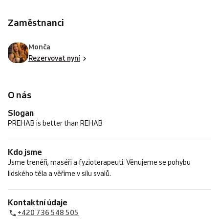
Zaměstnanci
Monča
Rezervovat nyní
O nás
Slogan
PREHAB is better than REHAB
Kdo jsme
Jsme trenéři, maséři a fyzioterapeuti. Věnujeme se pohybu
lidského těla a věříme v sílu svalů.
Kontaktní údaje
+420 736 548 505