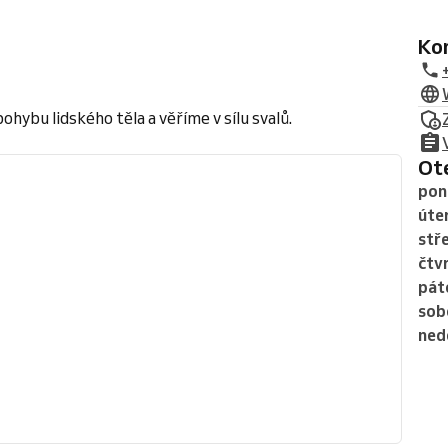
K
hybu lidského těla a věříme v sílu svalů.
O
pon
úte
stř
čtv
pát
sob
ned