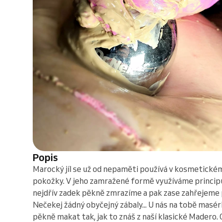
Popis
Marocký jíl se už od nepaměti používá v kosmetické
pokožky. V jeho zamražené formě využíváme principů
nejdřív zadek pěkně zmrazíme a pak zase zahřejeme
Nečekej žádný obyčejný zábaly... U nás na tobě masé
pěkně makat tak, jak to znáš z naší klasické Madero. 