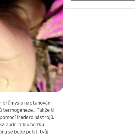
m průmyslu na stahování
 termogeneze... Takže ti
 pomocí Madero nástrojů.
rka bude celou hoďku
Ona se bude potit, tvůj